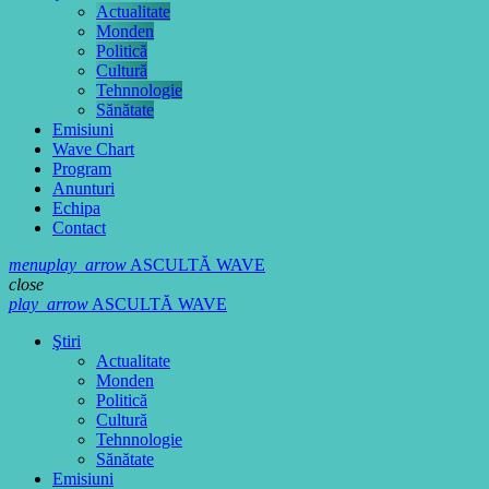
Actualitate
Monden
Politică
Cultură
Tehnnologie
Sănătate
Emisiuni
Wave Chart
Program
Anunturi
Echipa
Contact
menu
play_arrow
ASCULTĂ WAVE
close
play_arrow
ASCULTĂ WAVE
Ştiri
Actualitate
Monden
Politică
Cultură
Tehnnologie
Sănătate
Emisiuni