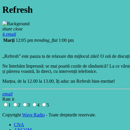
Refresh
share
close
4
email
Marţi
12:05 pm
trending_flat
1:00 pm
„Refresh” este pauza ta de relaxare din mijlocul zilei! O oră de discuții 
Ne întrebăm împreună: se mai poartă cozile de rândunică? La ce vârstă
și părerea voastră, în direct, cu intervenții telefonice.
Marțea, de la 12.00 la 13.00, îți aduc un Refresh bine-meritat!
email
Rate it
1
2
3
4
5
Copyright
Wave Radio
- Toate drepturile rezervate.
CNA
ANCOM