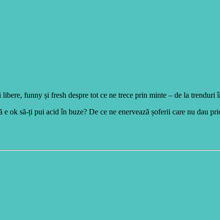
libere, funny și fresh despre tot ce ne trece prin minte – de la trenduri î
 e ok să-ți pui acid în buze? De ce ne enervează șoferii care nu dau pr