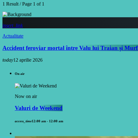
1 Result / Page 1 of 1
insert_link
Actualitate
Accident feroviar mortal între Valu lui Traian și Murf
today
12 aprilie 2026
On air
Now on air
Valuri de Weekend
access_time
12:00 am - 12:00 am