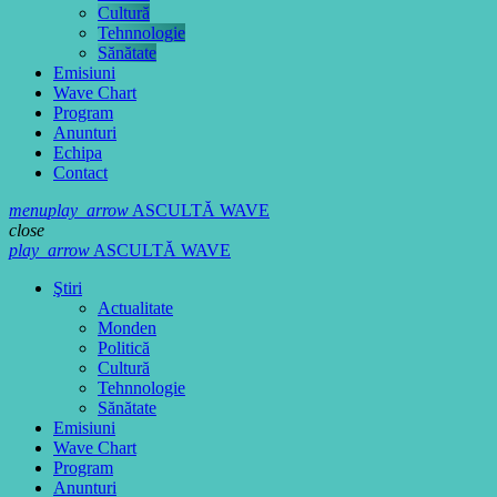
Cultură
Tehnnologie
Sănătate
Emisiuni
Wave Chart
Program
Anunturi
Echipa
Contact
menu
play_arrow
ASCULTĂ WAVE
close
play_arrow
ASCULTĂ WAVE
Ştiri
Actualitate
Monden
Politică
Cultură
Tehnnologie
Sănătate
Emisiuni
Wave Chart
Program
Anunturi