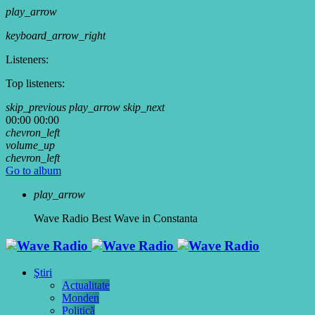
play_arrow
keyboard_arrow_right
Listeners:
Top listeners:
skip_previous
play_arrow
skip_next
00:00
00:00
chevron_left
volume_up
chevron_left
Go to album
play_arrow
Wave Radio
Best Wave in Constanta
Ştiri
Actualitate
Monden
Politică