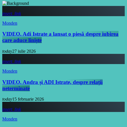
insert_link
Monden
VIDEO. Adi Istrate a lansat o piesă despre iubirea
care aduce liniște
today
27 iulie 2026
insert_link
Monden
VIDEO. Andra și ADI Istrate, despre relații
neterminate
today
15 februarie 2026
insert_link
Monden