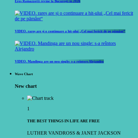
Eros Ramazzotti revine la București în 2026
VIDEO. rareș are și o continuare a hit-ului „Cel mai fericit de pe pământ“
VIDEO. Mandinga are un nou single: s-a reîntors Alejandro
Wave Chart
New chart
1
THE BEST THINGS IN LIFE ARE FREE
LUTHER VANDROSS & JANET JACKSON