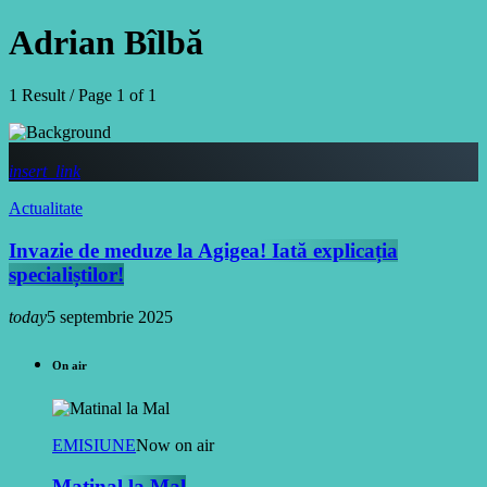
Adrian Bîlbă
1 Result / Page 1 of 1
insert_link
Actualitate
Invazie de meduze la Agigea! Iată explicația
specialiștilor!
today
5 septembrie 2025
On air
EMISIUNE
Now on air
Matinal la Mal