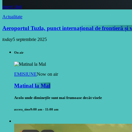
insert_link
Actualitate
Aeroportul Tuzla, punct internațional de frontieră și
today
5 septembrie 2025
On air
EMISIUNE
Now on air
Matinal la Mal
Acolo unde diminețile sunt mai frumoase decât visele
access_time
9:00 am - 11:00 am