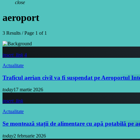
close
aeroport
3 Results / Page 1 of 1
insert_link
4
Actualitate
Traficul aerian civil va fi suspendat pe Aeroportul I
today
17 martie 2026
insert_link
Actualitate
Se montează stații de alimentare cu apă potabilă pe a
today
2 februarie 2026