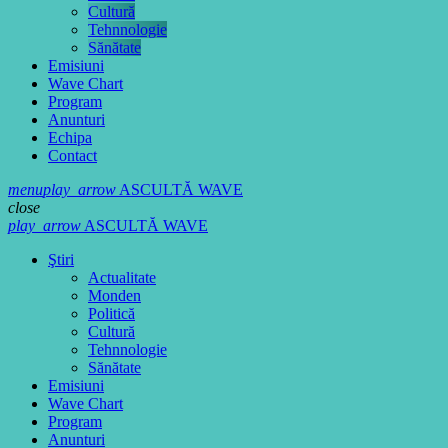
Cultură
Tehnnologie
Sănătate
Emisiuni
Wave Chart
Program
Anunturi
Echipa
Contact
menu
play_arrow
ASCULTĂ WAVE
close
play_arrow
ASCULTĂ WAVE
Ştiri
Actualitate
Monden
Politică
Cultură
Tehnnologie
Sănătate
Emisiuni
Wave Chart
Program
Anunturi