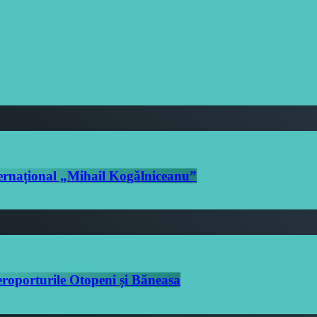
nternațional „Mihail Kogălniceanu”
eroporturile Otopeni și Băneasa