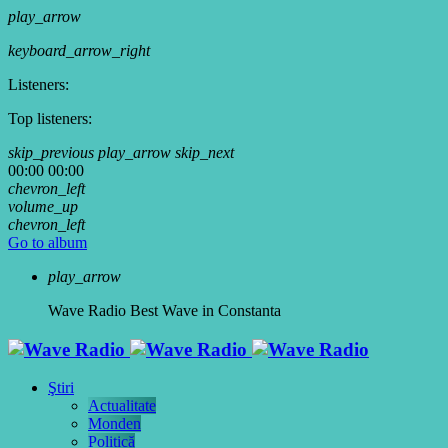
play_arrow
keyboard_arrow_right
Listeners:
Top listeners:
skip_previous
play_arrow
skip_next
00:00
00:00
chevron_left
volume_up
chevron_left
Go to album
play_arrow
Wave Radio
Best Wave in Constanta
Ştiri
Actualitate
Monden
Politică