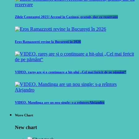
Zilele Constanței 2025! Accesul în Cazinou, gratuit, dar cu rezervare
Eros Ramazzotti revine la București în 2026
VIDEO. rareș are și o continuare a hit-ului „Cel mai fericit de pe pământ“
VIDEO. Mandinga are un nou single: s-a reîntors Alejandro
Wave Chart
New chart