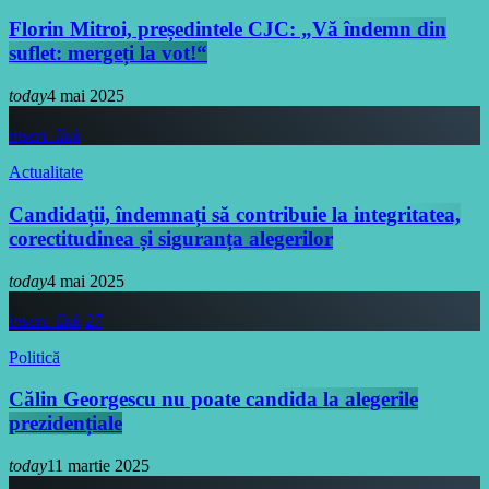
Florin Mitroi, președintele CJC: „Vă îndemn din
suflet: mergeți la vot!“
today
4 mai 2025
insert_link
Actualitate
Candidații, îndemnați să contribuie la integritatea,
corectitudinea și siguranța alegerilor
today
4 mai 2025
insert_link
27
Politică
Călin Georgescu nu poate candida la alegerile
prezidențiale
today
11 martie 2025