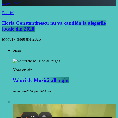
insert_link
Politică
Horia Constantinescu nu va candida la alegerile
locale din 2028
today
17 februarie 2025
On air
Now on air
Valuri de Muzică all night
access_time
7:00 pm - 9:00 am