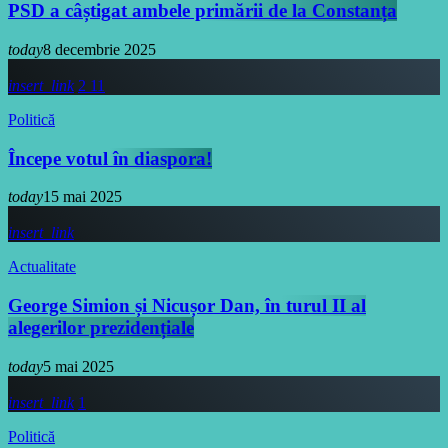
PSD a câștigat ambele primării de la Constanța
today
8 decembrie 2025
insert_link
2
11
Politică
Începe votul în diaspora!
today
15 mai 2025
insert_link
Actualitate
George Simion și Nicușor Dan, în turul II al
alegerilor prezidențiale
today
5 mai 2025
insert_link
1
Politică