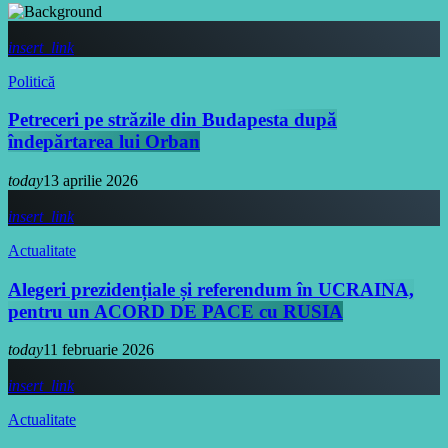
insert_link
Politică
Petreceri pe străzile din Budapesta după
îndepărtarea lui Orban
today
13 aprilie 2026
insert_link
Actualitate
Alegeri prezidențiale și referendum în UCRAINA,
pentru un ACORD DE PACE cu RUSIA
today
11 februarie 2026
insert_link
Actualitate