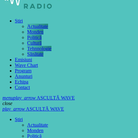
Ştiri
Actualitate
Monden
Politică
Cultură
Tehnnologie
Sănătate
Emisiuni
Wave Chart
Program
Anunturi
Echipa
Contact
menu
play_arrow
ASCULTĂ WAVE
close
play_arrow
ASCULTĂ WAVE
Ştiri
Actualitate
Monden
Politică