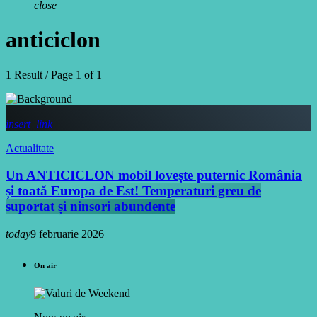
close
anticiclon
1 Result / Page 1 of 1
insert_link
Actualitate
Un ANTICICLON mobil lovește puternic România
și toată Europa de Est! Temperaturi greu de
suportat și ninsori abundente
today
9 februarie 2026
On air