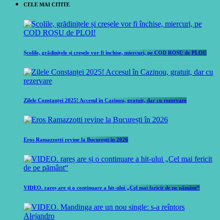
CELE MAI CITITE
Școlile, grădinițele și creșele vor fi închise, miercuri, pe COD ROȘU de PLOI!
Zilele Constanței 2025! Accesul în Cazinou, gratuit, dar cu rezervare
Eros Ramazzotti revine la București în 2026
VIDEO. rareș are și o continuare a hit-ului „Cel mai fericit de pe pământ“