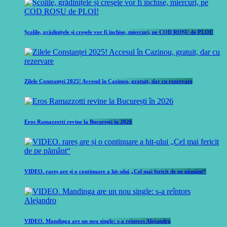
Școlile, grădinițele și creșele vor fi închise, miercuri, pe COD ROȘU de PLOI!
Zilele Constanței 2025! Accesul în Cazinou, gratuit, dar cu rezervare
Eros Ramazzotti revine la București în 2026
VIDEO. rareș are și o continuare a hit-ului „Cel mai fericit de pe pământ“
VIDEO. Mandinga are un nou single: s-a reîntors Alejandro