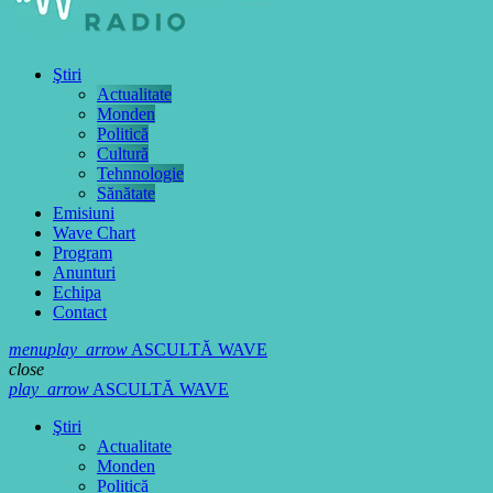
Ştiri
Actualitate
Monden
Politică
Cultură
Tehnnologie
Sănătate
Emisiuni
Wave Chart
Program
Anunturi
Echipa
Contact
menu
play_arrow
ASCULTĂ WAVE
close
play_arrow
ASCULTĂ WAVE
Ştiri
Actualitate
Monden
Politică