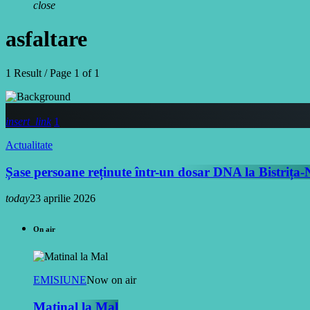
close
asfaltare
1 Result / Page 1 of 1
insert_link
1
Actualitate
Șase persoane reținute într-un dosar DNA la Bistrița
today
23 aprilie 2026
On air
EMISIUNE
Now on air
Matinal la Mal