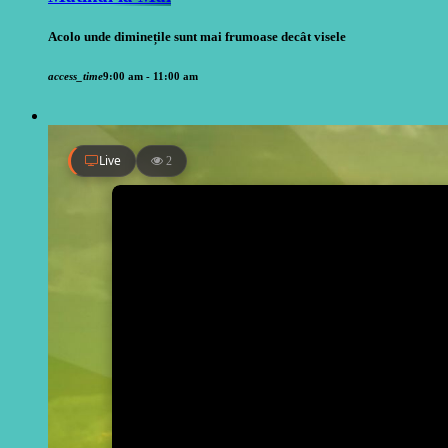
Acolo unde diminețile sunt mai frumoase decât visele
access_time
9:00 am - 11:00 am