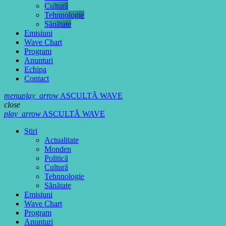
Cultură
Tehnnologie
Sănătate
Emisiuni
Wave Chart
Program
Anunturi
Echipa
Contact
menu
play_arrow
ASCULTĂ WAVE
close
play_arrow
ASCULTĂ WAVE
Ştiri
Actualitate
Monden
Politică
Cultură
Tehnnologie
Sănătate
Emisiuni
Wave Chart
Program
Anunturi