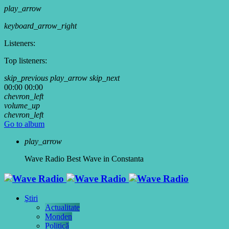
play_arrow
keyboard_arrow_right
Listeners:
Top listeners:
skip_previous
play_arrow
skip_next
00:00
00:00
chevron_left
volume_up
chevron_left
Go to album
play_arrow
Wave Radio
Best Wave in Constanta
Ştiri
Actualitate
Monden
Politică