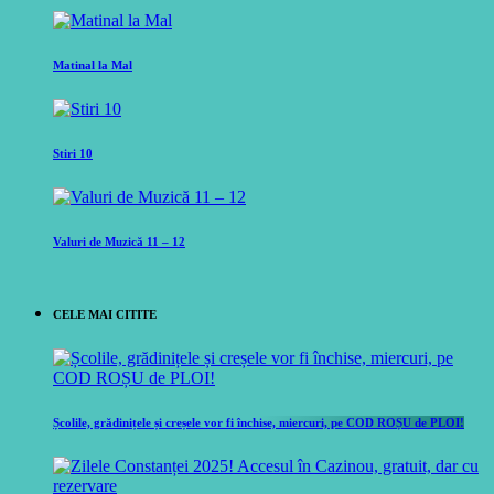
Matinal la Mal
Stiri 10
Valuri de Muzică 11 – 12
CELE MAI CITITE
Școlile, grădinițele și creșele vor fi închise, miercuri, pe COD ROȘU de PLOI!