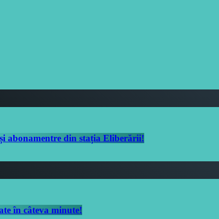
și abonamentre din stația Eliberării!
ate în câteva minute!