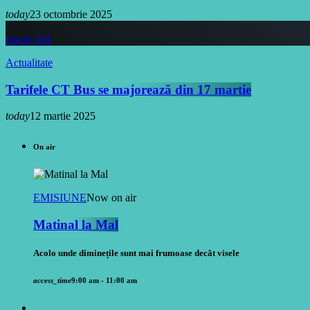
today
23 octombrie 2025
insert_link
Actualitate
Tarifele CT Bus se majorează din 17 martie
today
12 martie 2025
On air
EMISIUNE
Now on air
Matinal la Mal
Acolo unde diminețile sunt mai frumoase decât visele
access_time
9:00 am - 11:00 am