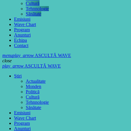
Cultură
Tehnnologie
Sănătate
Emisiuni
Wave Chart
Program
Anunturi
Echipa
Contact
menu
play_arrow
ASCULTĂ WAVE
close
play_arrow
ASCULTĂ WAVE
Ştiri
Actualitate
Monden
Politică
Cultură
Tehnnologie
Sănătate
Emisiuni
Wave Chart
Program
Anunturi