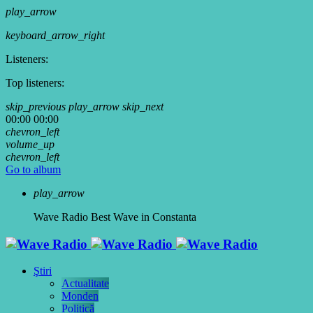
play_arrow
keyboard_arrow_right
Listeners:
Top listeners:
skip_previous
play_arrow
skip_next
00:00
00:00
chevron_left
volume_up
chevron_left
Go to album
play_arrow
Wave Radio
Best Wave in Constanta
Ştiri
Actualitate
Monden
Politică