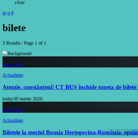
close
bilete
3 Results / Page 1 of 1
insert_link
Actualitate
Atenție, constănțeni! CT BUS închide toneta de bilete 
today
30 martie 2026
insert_link
Actualitate
Biletele la meciul Bosnia Herțegovina-România, epuiz