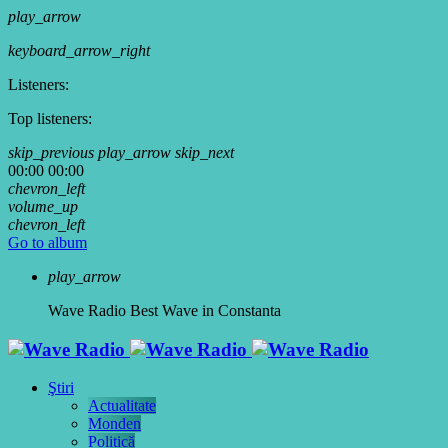
play_arrow
keyboard_arrow_right
Listeners:
Top listeners:
skip_previous
play_arrow
skip_next
00:00
00:00
chevron_left
volume_up
chevron_left
Go to album
play_arrow
Wave Radio
Best Wave in Constanta
Ştiri
Actualitate
Monden
Politică