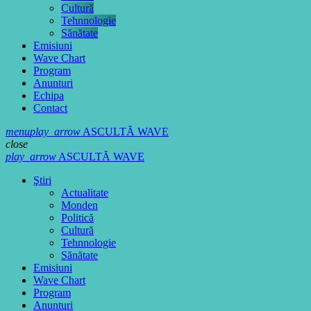
Cultură
Tehnnologie
Sănătate
Emisiuni
Wave Chart
Program
Anunturi
Echipa
Contact
menu
play_arrow
ASCULTĂ WAVE
close
play_arrow
ASCULTĂ WAVE
Ştiri
Actualitate
Monden
Politică
Cultură
Tehnnologie
Sănătate
Emisiuni
Wave Chart
Program
Anunturi