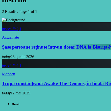
2 Results / Page 1 of 1
insert_link
1
Actualitate
Șase persoane reținute într-un dosar DNA la Bistrița
today
23 aprilie 2026
insert_link
1
Monden
Trupa constănțeană Awake The Demons, în finala Roc
today
12 mai 2025
On air