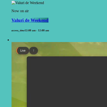
Now on air
Valuri de Weekend
access_time
12:00 am - 12:00 am