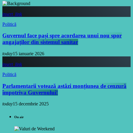
insert_link
Politică
Guvernul face pași spre acordarea unui nou spor
angajaților din sistemul sanitar
today
15 ianuarie 2026
insert_link
Politică
Parlamentarii votează astăzi monțiunea de cenzură
împotriva Guvernului!
today
15 decembrie 2025
On air