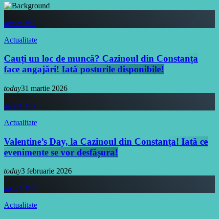
insert_link
Actualitate
Cauți un loc de muncă? Cazinoul din Constanța
face angajări! Iată posturile disponibile!
today
31 martie 2026
insert_link
Actualitate
Valentine’s Day, la Cazinoul din Constanța! Iată ce
evenimente se vor desfășura!
today
3 februarie 2026
insert_link
Actualitate