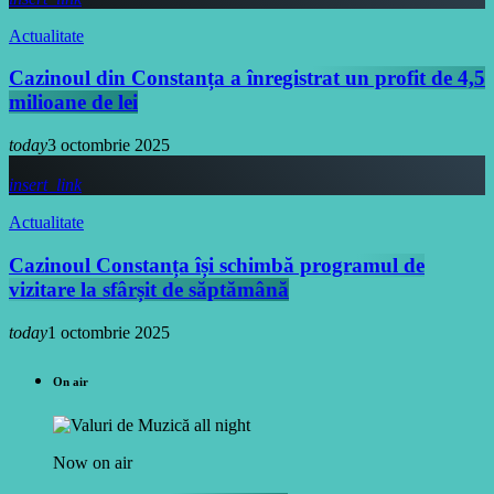
Actualitate
Cazinoul din Constanța a înregistrat un profit de 4,5
milioane de lei
today
3 octombrie 2025
insert_link
Actualitate
Cazinoul Constanța își schimbă programul de
vizitare la sfârșit de săptămână
today
1 octombrie 2025
On air
Now on air