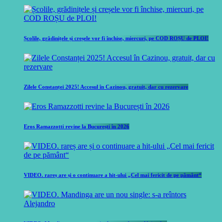
Școlile, grădinițele și creșele vor fi închise, miercuri, pe COD ROȘU de PLOI!
Zilele Constanței 2025! Accesul în Cazinou, gratuit, dar cu rezervare
Eros Ramazzotti revine la București în 2026
VIDEO. rareș are și o continuare a hit-ului „Cel mai fericit de pe pământ“