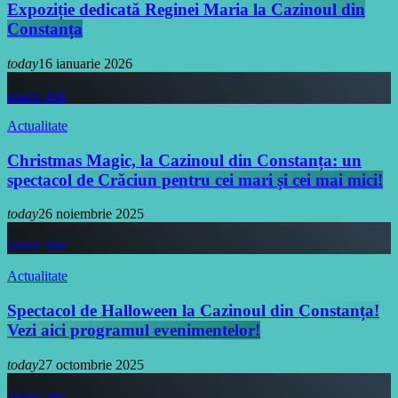
Expoziție dedicată Reginei Maria la Cazinoul din
Constanța
today
16 ianuarie 2026
insert_link
Actualitate
Christmas Magic, la Cazinoul din Constanța: un
spectacol de Crăciun pentru cei mari și cei mai mici!
today
26 noiembrie 2025
insert_link
Actualitate
Spectacol de Halloween la Cazinoul din Constanța!
Vezi aici programul evenimentelor!
today
27 octombrie 2025
insert_link