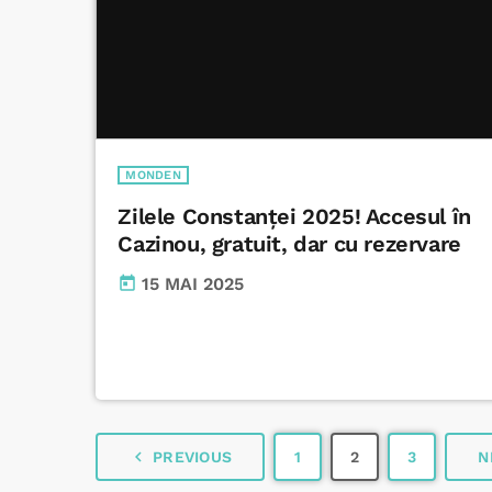
MONDEN
Zilele Constanței 2025! Accesul în
Cazinou, gratuit, dar cu rezervare
today
15 MAI 2025
navigate_before
PREVIOUS
1
2
3
N