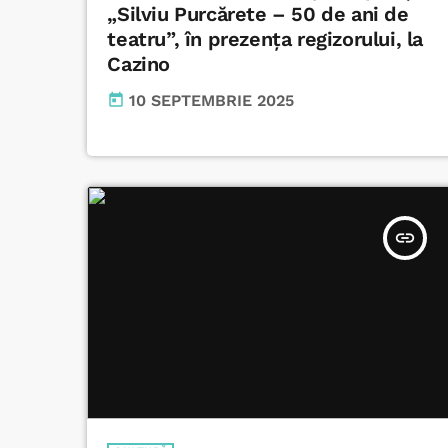
„Silviu Purcărete – 50 de ani de
teatru”, în prezența regizorului, la
Cazino
today
10 SEPTEMBRIE 2025
insert_link