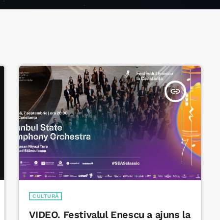
insert_link
CULTURĂ
VIDEO. Festivalul Enescu a ajuns la