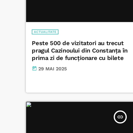
ACTUALITATE
Peste 500 de vizitatori au trecut
pragul Cazinoului din Constanța în
prima zi de funcționare cu bilete
today
29 MAI 2025
insert_link