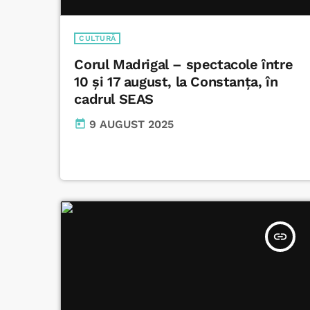
CULTURĂ
Corul Madrigal – spectacole între
10 și 17 august, la Constanța, în
cadrul SEAS
today
9 AUGUST 2025
insert_link