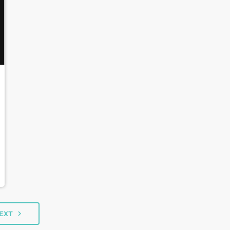
navigate_next
EXT