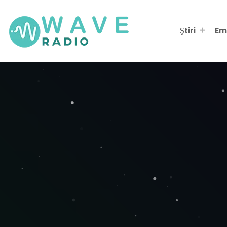
Ştiri
Em