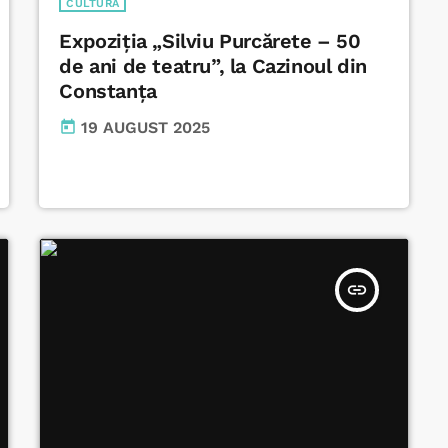
CULTURĂ
Expoziția „Silviu Purcărete – 50
de ani de teatru”, la Cazinoul din
Constanța
today
19 AUGUST 2025
insert_link