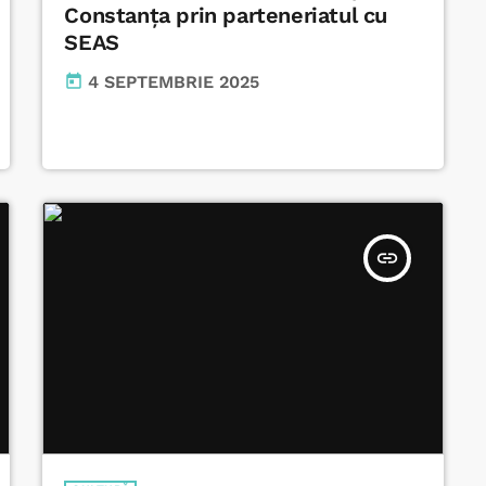
Constanța prin parteneriatul cu
SEAS
today
4 SEPTEMBRIE 2025
insert_link