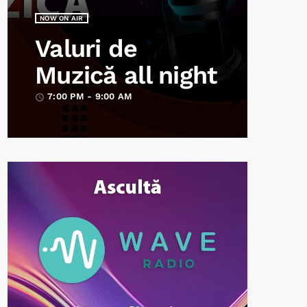
NOW ON AIR
Valuri de
Muzică all night
7:00 PM - 9:00 AM
access_time