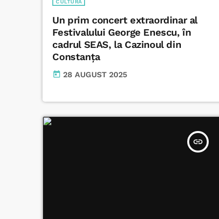
CULTURĂ
Un prim concert extraordinar al
Festivalului George Enescu, în
cadrul SEAS, la Cazinoul din
Constanța
today
28 AUGUST 2025
insert_link