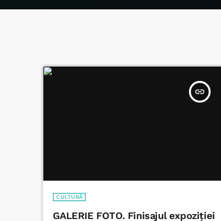
insert_link
CULTURĂ
GALERIE FOTO. Finisajul expoziției