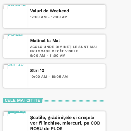
Selecție variată de muzică europeană,
românească și internațională, inclusiv artiști
Valuri de Weekend
locali, playlisturi speciale pentru diferite
12:00 AM - 12:00 AM
momente ale zilei
Matinal la Mal
ACOLO UNDE DIMINEȚILE SUNT MAI
FRUMOASE DECÂT VISELE
9:00 AM - 11:00 AM
Stiri 10
10:00 AM - 10:05 AM
CELE MAI CITITE
Școlile, grădinițele și creșele
vor fi închise, miercuri, pe COD
ROȘU de PLOI!