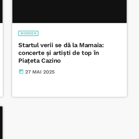
MONDEN
Startul verii se dă la Mamaia:
concerte și artiști de top în
Piațeta Cazino
today
27 MAI 2025