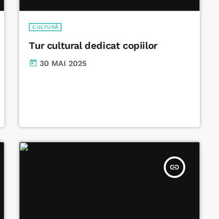
CULTURĂ
Tur cultural dedicat copiilor
today
30 MAI 2025
insert_link