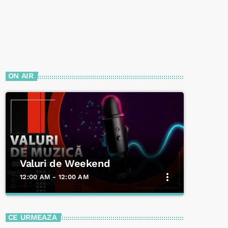
ON AIR
Valuri de Weekend
more_vert
12:00 AM - 12:00 AM
close
Valuri de Weekend
CE URMEAZA