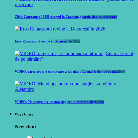
Zilele Constanței 2025! Accesul în Cazinou, gratuit, dar cu rezervare
Eros Ramazzotti revine la București în 2026
VIDEO. rareș are și o continuare a hit-ului „Cel mai fericit de pe pământ“
VIDEO. Mandinga are un nou single: s-a reîntors Alejandro
Wave Chart
New chart