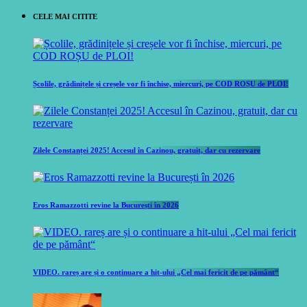
CELE MAI CITITE
Școlile, grădinițele și creșele vor fi închise, miercuri, pe COD ROȘU de PLOI!
Zilele Constanței 2025! Accesul în Cazinou, gratuit, dar cu rezervare
Eros Ramazzotti revine la București în 2026
VIDEO. rareș are și o continuare a hit-ului „Cel mai fericit de pe pământ“