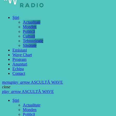
Ştiri
Actualitate
Monden
Politică
Cultură
Tehnnologie
Sănătate
Emisiuni
Wave Chart
Program
Anunturi
Echipa
Contact
menu
play_arrow
ASCULTĂ WAVE
close
play_arrow
ASCULTĂ WAVE
Ştiri
Actualitate
Monden
Politică