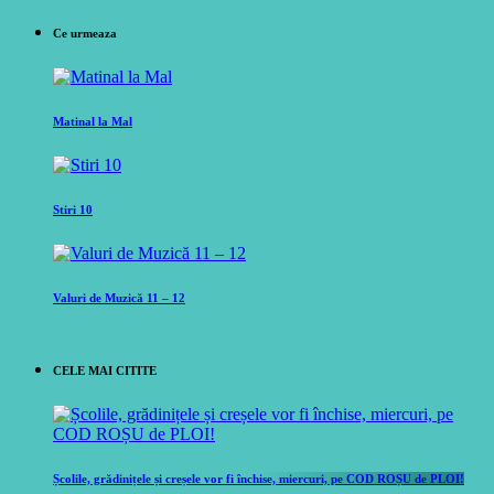
Ce urmeaza
Matinal la Mal
Stiri 10
Valuri de Muzică 11 – 12
CELE MAI CITITE
Școlile, grădinițele și creșele vor fi închise, miercuri, pe COD ROȘU de PLOI!