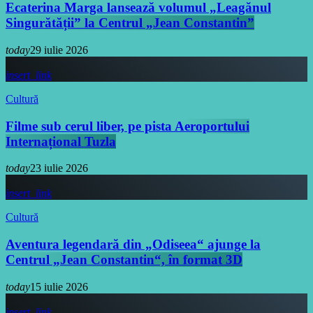
Ecaterina Marga lansează volumul „Leagănul
Singurătății” la Centrul „Jean Constantin”
today
29 iulie 2026
insert_link
Cultură
Filme sub cerul liber, pe pista Aeroportului
Internațional Tuzla
today
23 iulie 2026
insert_link
Cultură
Aventura legendară din „Odiseea“ ajunge la
Centrul „Jean Constantin“, în format 3D
today
15 iulie 2026
insert_link