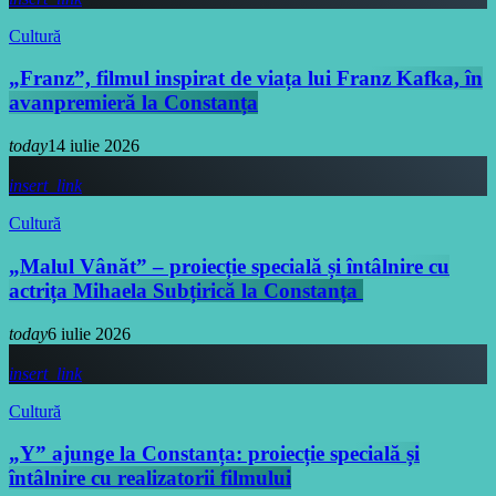
Cultură
„Franz”, filmul inspirat de viața lui Franz Kafka, în
avanpremieră la Constanța
today
14 iulie 2026
insert_link
Cultură
„Malul Vânăt” – proiecție specială și întâlnire cu
actrița Mihaela Subțirică la Constanța
today
6 iulie 2026
insert_link
Cultură
„Y” ajunge la Constanța: proiecție specială și
întâlnire cu realizatorii filmului