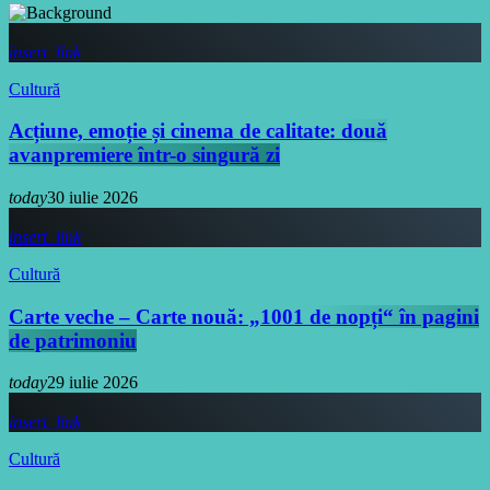
insert_link
Cultură
Acțiune, emoție și cinema de calitate: două
avanpremiere într-o singură zi
today
30 iulie 2026
insert_link
Cultură
Carte veche – Carte nouă: „1001 de nopți“ în pagini
de patrimoniu
today
29 iulie 2026
insert_link
Cultură