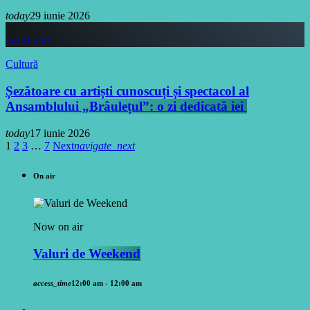
today
29 iunie 2026
insert_link
Cultură
Șezătoare cu artiști cunoscuți și spectacol al
Ansamblului „Brâulețul”: o zi dedicată iei
today
17 iunie 2026
1
2
3
…
7
Next
navigate_next
On air
Now on air
Valuri de Weekend
access_time
12:00 am - 12:00 am