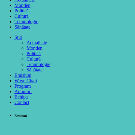
Monden
Politică
Cultură
Tehnnologie
Sănătate
Ştiri
Actualitate
Monden
Politică
Cultură
Tehnnologie
Sănătate
Emisiuni
Wave Chart
Program
Anunturi
Echipa
Contact
Emisiuni