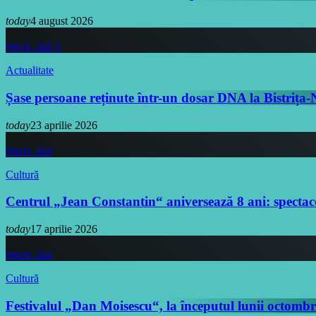
today
4 august 2026
insert_link
1
Actualitate
Șase persoane reținute într-un dosar DNA la Bistrița
today
23 aprilie 2026
insert_link
Cultură
Centrul „Jean Constantin“ aniversează 8 ani: spectac
today
17 aprilie 2026
insert_link
Cultură
Festivalul „Dan Moisescu“, la începutul lunii octombr