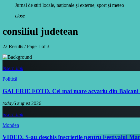
Jurnal de știri locale, naționale și externe, sport și meteo
close
consiliul judetean
22 Results / Page 1 of 3
insert_link
Politică
GALERIE FOTO. Cel mai mare acvariu din Balcani va f
today
6 august 2026
insert_link
Monden
VIDEO. S-au deschis înscrierile pentru Festivalul M