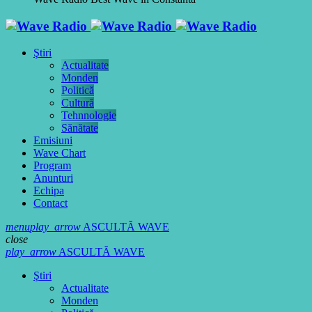
Ştiri
Actualitate
Monden
Politică
Cultură
Tehnnologie
Sănătate
Emisiuni
Wave Chart
Program
Anunturi
Echipa
Contact
menu
play_arrow
ASCULTĂ WAVE
close
play_arrow
ASCULTĂ WAVE
Ştiri
Actualitate
Monden