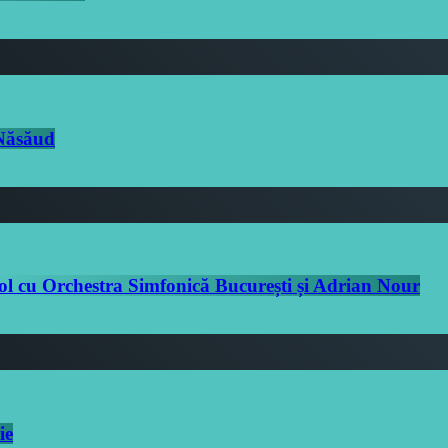
-Năsăud
ol cu Orchestra Simfonică București și Adrian Nour
ie