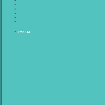
EMISIUNI
WAVE CHART
PROGRAM
ANUNTURI
ECHIPA
CONTACT
EMISIUNI
EMISIUNE