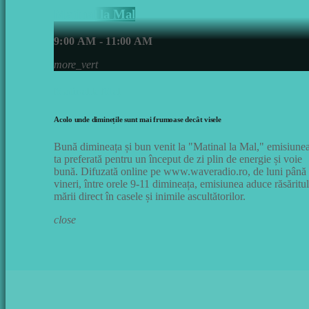
Matinal la Mal
9:00 AM - 11:00 AM
more_vert
Matinal la Mal
Acolo unde diminețile sunt mai frumoase decât visele
Bună dimineața și bun venit la "Matinal la Mal," emisiune
ta preferată pentru un început de zi plin de energie și voie
bună. Difuzată online pe www.waveradio.ro, de luni până
vineri, între orele 9-11 dimineața, emisiunea aduce răsăritul
mării direct în casele și inimile ascultătorilor.
close