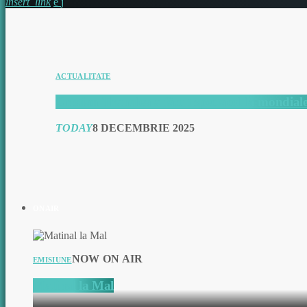
insert_link
ACTUALITATE
Cristian Tranulea a făcut spectacol la mondialel
TODAY
8 DECEMBRIE 2025
ON AIR
NOW ON AIR
EMISIUNE
Matinal la Mal