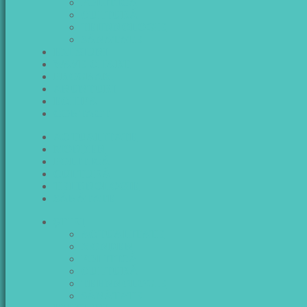
POLITICĂ
CULTURĂ
TEHNNOLOGIE
SĂNĂTATE
EMISIUNI
WAVE CHART
PROGRAM
ANUNTURI
ECHIPA
CONTACT
ACTUALITATE
MONDEN
POLITICĂ
CULTURĂ
TEHNNOLOGIE
SĂNĂTATE
ŞTIRI
ACTUALITATE
MONDEN
POLITICĂ
CULTURĂ
TEHNNOLOGIE
SĂNĂTATE