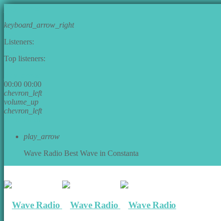
play_arrow
keyboard_arrow_right
Listeners:
Top listeners:
play_arrow
00:00
00:00
chevron_left
volume_up
chevron_left
Go to album
play_arrow
Wave Radio
Best Wave in Constanta