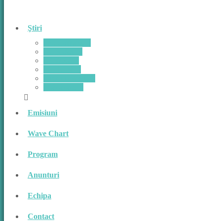
Ştiri
Actualitate
Monden
Politică
Cultură
Tehnnologie
Sănătate
Emisiuni
Wave Chart
Program
Anunturi
Echipa
Contact