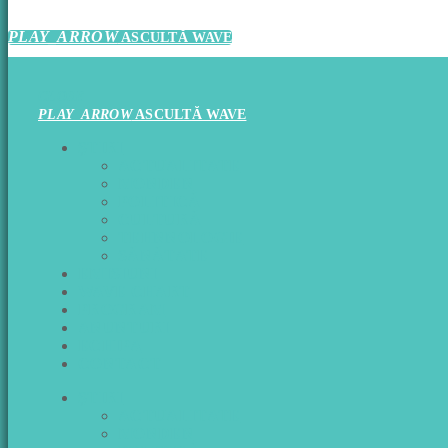
PLAY_ARROW
ASCULTĂ WAVE
CLOSE
PLAY_ARROW
ASCULTĂ WAVE
ŞTIRI
ACTUALITATE
MONDEN
POLITICĂ
CULTURĂ
TEHNNOLOGIE
SĂNĂTATE
EMISIUNI
WAVE CHART
PROGRAM
ANUNTURI
ECHIPA
CONTACT
ŞTIRI
ACTUALITATE
MONDEN