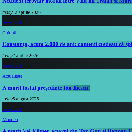
Accident feroviar mortal între Valu lui Traian și Murf
today
12 aprilie 2026
insert_link
Cultură
Constanța, acum 2.000 de ani: oamenii credeau că spir
today
7 aprilie 2026
insert_link
Actualitate
A murit fostul președinte Ion Iliescu!
today
5 august 2025
insert_link
Monden
A murit Val Kilmer, actorul din Top Gun și Batman 