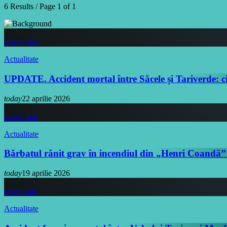
6 Results / Page 1 of 1
insert_link
Actualitate
UPDATE. Accident mortal între Săcele și Tariverde: ci
today
22 aprilie 2026
insert_link
Actualitate
Bărbatul rănit grav în incendiul din „Henri Coandă” 
today
19 aprilie 2026
insert_link
Actualitate