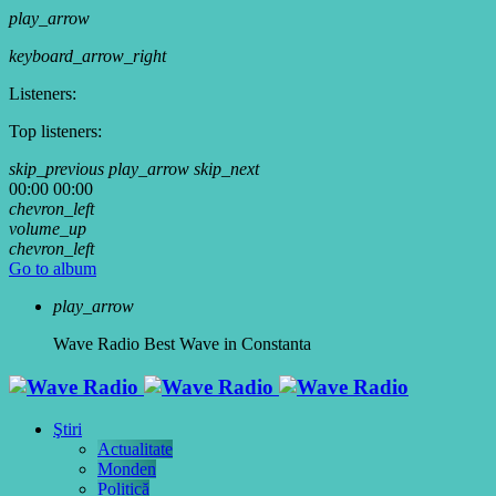
play_arrow
keyboard_arrow_right
Listeners:
Top listeners:
skip_previous
play_arrow
skip_next
00:00
00:00
chevron_left
volume_up
chevron_left
Go to album
play_arrow
Wave Radio
Best Wave in Constanta
Ştiri
Actualitate
Monden
Politică