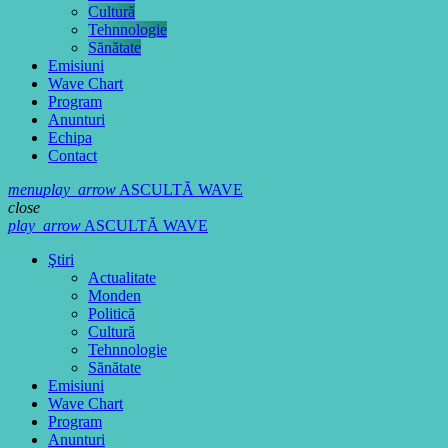
Cultură
Tehnnologie
Sănătate
Emisiuni
Wave Chart
Program
Anunturi
Echipa
Contact
menu
play_arrow
ASCULTĂ WAVE
close
play_arrow
ASCULTĂ WAVE
Ştiri
Actualitate
Monden
Politică
Cultură
Tehnnologie
Sănătate
Emisiuni
Wave Chart
Program
Anunturi