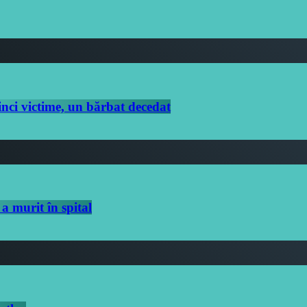
nci victime, un bărbat decedat
a murit în spital