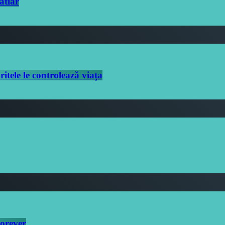
atlar
itele le controlează viața
Forever