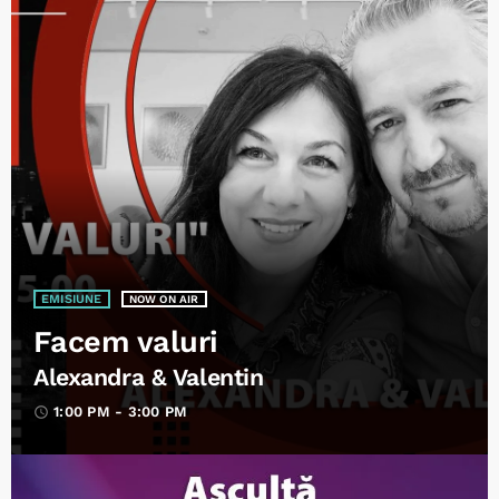
EMISIUNE
NOW ON AIR
Facem valuri
Alexandra & Valentin
1:00 PM - 3:00 PM
access_time