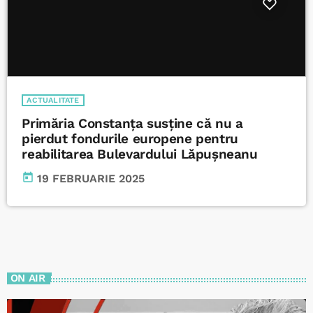
ACTUALITATE
Primăria Constanța susține că nu a
pierdut fondurile europene pentru
reabilitarea Bulevardului Lăpușneanu
today
19 FEBRUARIE 2025
ON AIR