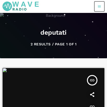
menu
deputati
2 RESULTS / PAGE 1 OF 1
insert_link