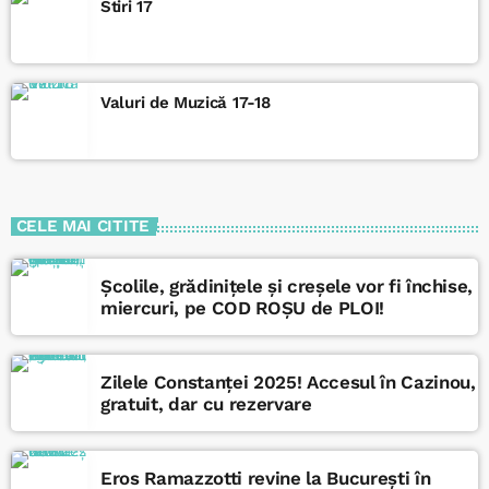
blânde (depinde de context), mai pe scurt: "Facem Valuri!"
Stiri 17
Valuri de Muzică 17-18
CELE MAI CITITE
Școlile, grădinițele și creșele vor fi închise,
miercuri, pe COD ROȘU de PLOI!
Zilele Constanței 2025! Accesul în Cazinou,
gratuit, dar cu rezervare
Eros Ramazzotti revine la București în