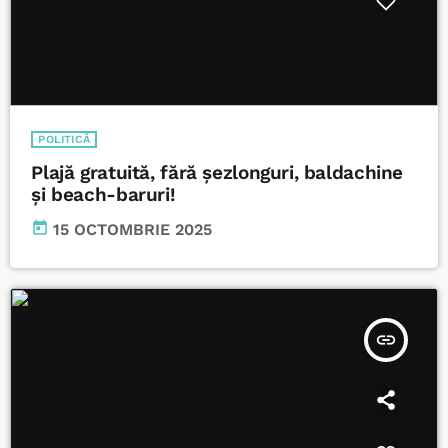
POLITICĂ
Plajă gratuită, fără șezlonguri, baldachine
și beach-baruri!
today
15 OCTOMBRIE 2025
insert_link