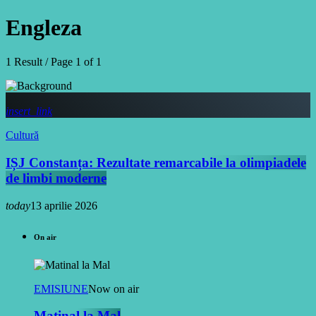
Engleza
1 Result / Page 1 of 1
insert_link
Cultură
IȘJ Constanța: Rezultate remarcabile la olimpiadele
de limbi moderne
today
13 aprilie 2026
On air
EMISIUNE
Now on air
Matinal la Mal