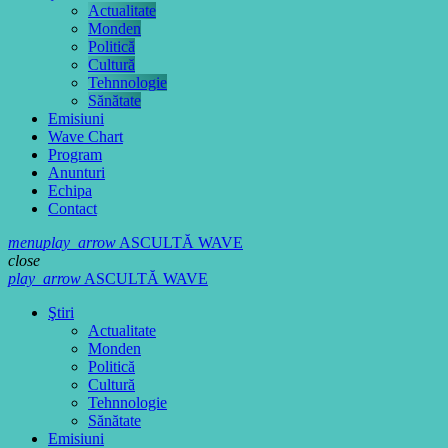
Actualitate
Monden
Politică
Cultură
Tehnnologie
Sănătate
Emisiuni
Wave Chart
Program
Anunturi
Echipa
Contact
menu
play_arrow
ASCULTĂ WAVE
close
play_arrow
ASCULTĂ WAVE
Ştiri
Actualitate
Monden
Politică
Cultură
Tehnnologie
Sănătate
Emisiuni