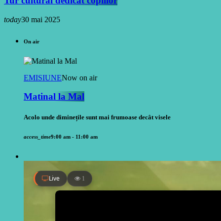
Tur cultural dedicat copiilor
today
30 mai 2025
On air
EMISIUNE
Now on air
Matinal la Mal
Acolo unde diminețile sunt mai frumoase decât visele
access_time
9:00 am - 11:00 am