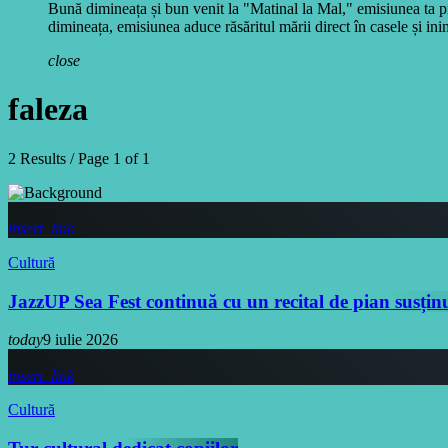
Bună dimineața și bun venit la "Matinal la Mal," emisiunea ta pr
dimineața, emisiunea aduce răsăritul mării direct în casele și inim
close
faleza
2 Results / Page 1 of 1
insert_link
Cultură
JazzUP Sea Fest continuă cu un recital de pian susțin
today
9 iulie 2026
insert_link
Cultură