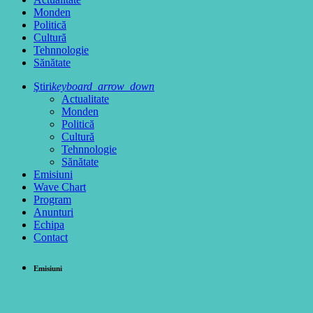
Monden
Politică
Cultură
Tehnnologie
Sănătate
Ştiri
keyboard_arrow_down
Actualitate
Monden
Politică
Cultură
Tehnnologie
Sănătate
Emisiuni
Wave Chart
Program
Anunturi
Echipa
Contact
Emisiuni