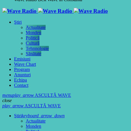
Ştiri
Actualitate
Monden
Politică
Cultură
Tehnnologie
Sănătate
Emisiuni
Wave Chart
Program
Anunturi
Echipa
Contact
menu
play_arrow
ASCULTĂ WAVE
close
play_arrow
ASCULTĂ WAVE
Ştiri
keyboard_arrow_down
Actualitate
Monden