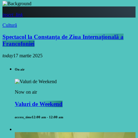
insert_link
Cultură
Spectacol la Constanța de Ziua Internațională a
Francofoniei
today
17 martie 2025
On air
Now on air
Valuri de Weekend
access_time
12:00 am - 12:00 am