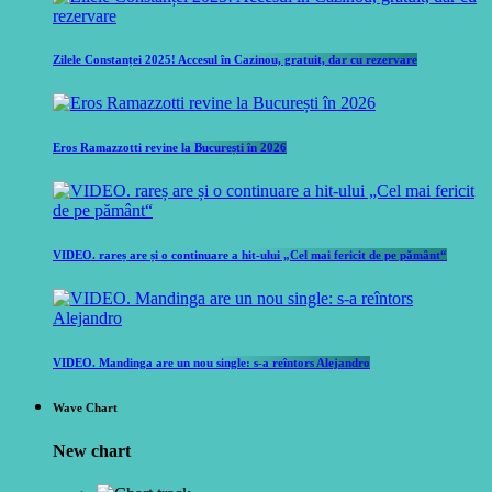
Zilele Constanței 2025! Accesul în Cazinou, gratuit, dar cu rezervare
Eros Ramazzotti revine la București în 2026
VIDEO. rareș are și o continuare a hit-ului „Cel mai fericit de pe pământ“
VIDEO. Mandinga are un nou single: s-a reîntors Alejandro
Wave Chart
New chart