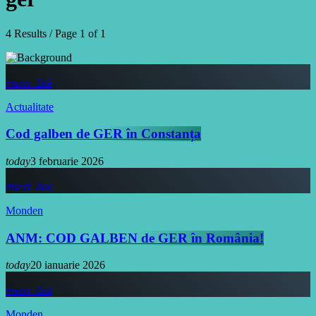
4 Results / Page 1 of 1
insert_link
Actualitate
Cod galben de GER în Constanța
today
3 februarie 2026
insert_link
Monden
ANM: COD GALBEN de GER în România!
today
20 ianuarie 2026
insert_link
Monden