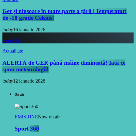
Ger și ninsoare în mare parte a țării | Temperaturi
de -18 grade Celsius!
today
16 ianuarie 2026
insert_link
Actualitate
ALERTĂ de GER până mâine dimineață! Iată ce
spun meteorologii!
today
12 ianuarie 2026
On air
EMISIUNE
Now on air
Sport 360