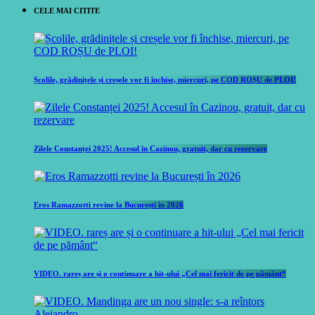
CELE MAI CITITE
Școlile, grădinițele și creșele vor fi închise, miercuri, pe COD ROȘU de PLOI!
Zilele Constanței 2025! Accesul în Cazinou, gratuit, dar cu rezervare
Eros Ramazzotti revine la București în 2026
VIDEO. rareș are și o continuare a hit-ului „Cel mai fericit de pe pământ“