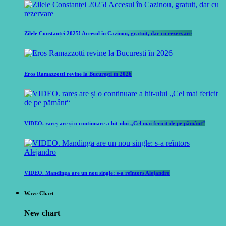
Zilele Constanței 2025! Accesul în Cazinou, gratuit, dar cu rezervare
Eros Ramazzotti revine la București în 2026
VIDEO. rareș are și o continuare a hit-ului „Cel mai fericit de pe pământ“
VIDEO. Mandinga are un nou single: s-a reîntors Alejandro
Wave Chart
New chart