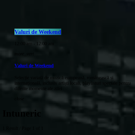
Valuri de Weekend
12:00 am - 12:00 am
more_vert
Valuri de Weekend
Selecție variată de muzică europeană, românească și
internațională, inclusiv artiști locali, playlisturi speciale pentru
diferite momente ale zilei
close
Intuneric
1 Result / Page 1 of 1