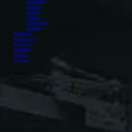
Actualitate
Monden
Politică
Cultură
Tehnnologie
Sănătate
Emisiuni
Wave Chart
Program
Anunturi
Echipa
Contact
Emisiuni