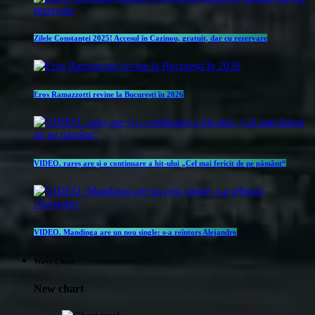
Zilele Constanței 2025! Accesul în Cazinou, gratuit, dar cu rezervare
Eros Ramazzotti revine la București în 2026
VIDEO. rareș are și o continuare a hit-ului „Cel mai fericit de pe pământ“
VIDEO. Mandinga are un nou single: s-a reîntors Alejandro
Wave Chart
New chart