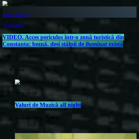
insert_link
Actualitate
VIDEO. Acces periculos într-o zonă turistică din
Constanța: beznă, deși stâlpii de iluminat există
today
27 aprilie 2026
On air
Now on air
Valuri de Muzică all night
access_time
7:00 pm - 9:00 am