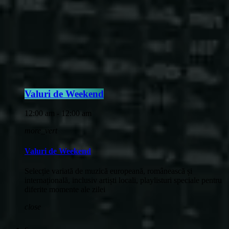
Valuri de Weekend
12:00 am - 12:00 am
more_vert
Valuri de Weekend
Selecție variată de muzică europeană, românească și
internațională, inclusiv artiști locali, playlisturi speciale pentru
diferite momente ale zilei
close