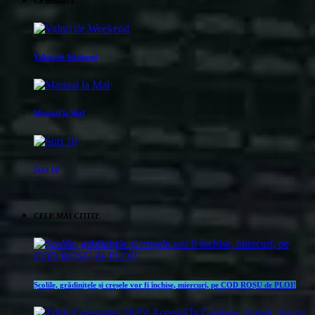
Ce urmeaza
Valuri de Weekend
Matinal la Mal
Stiri 10
CELE MAI CITITE
Școlile, grădinițele și creșele vor fi închise, miercuri, pe COD ROȘU de PLOI!