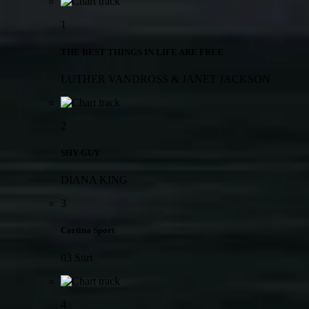
1
THE BEST THINGS IN LIFE ARE FREE
LUTHER VANDROSS & JANET JACKSON
2
SHY GUY
DIANA KING
3
Cortina Sport
03 Stiri
4