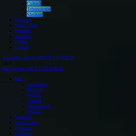
Cultură
Tehnnologie
Sănătate
Emisiuni
Wave Chart
Program
Anunturi
Echipa
Contact
menu
play_arrow
ASCULTĂ WAVE
close
play_arrow
ASCULTĂ WAVE
Ştiri
Actualitate
Monden
Politică
Cultură
Tehnnologie
Sănătate
Emisiuni
Wave Chart
Program
Anunturi