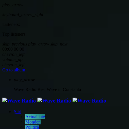
play_arrow
keyboard_arrow_right
Listeners:
Top listeners:
skip_previous
play_arrow
skip_next
00:00
00:00
chevron_left
volume_up
chevron_left
Go to album
play_arrow
Wave Radio
Best Wave in Constanta
Ştiri
Actualitate
Monden
Politică