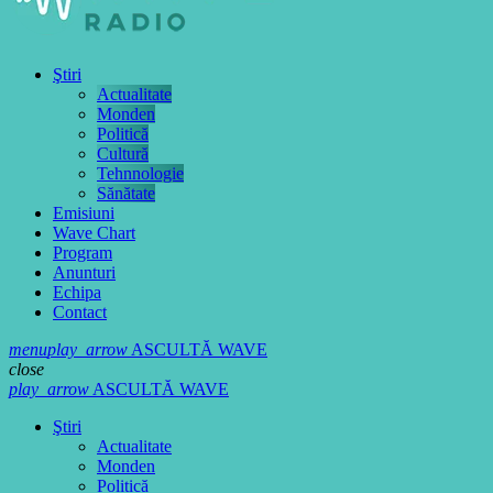
Ştiri
Actualitate
Monden
Politică
Cultură
Tehnnologie
Sănătate
Emisiuni
Wave Chart
Program
Anunturi
Echipa
Contact
menu
play_arrow
ASCULTĂ WAVE
close
play_arrow
ASCULTĂ WAVE
Ştiri
Actualitate
Monden
Politică