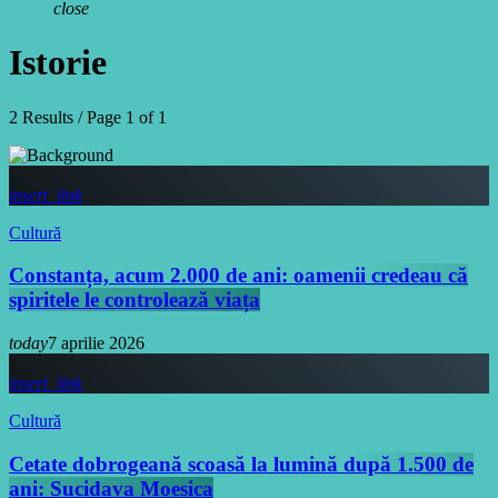
close
Istorie
2 Results / Page 1 of 1
insert_link
Cultură
Constanța, acum 2.000 de ani: oamenii credeau că
spiritele le controlează viața
today
7 aprilie 2026
insert_link
Cultură
Cetate dobrogeană scoasă la lumină după 1.500 de
ani: Sucidava Moesica