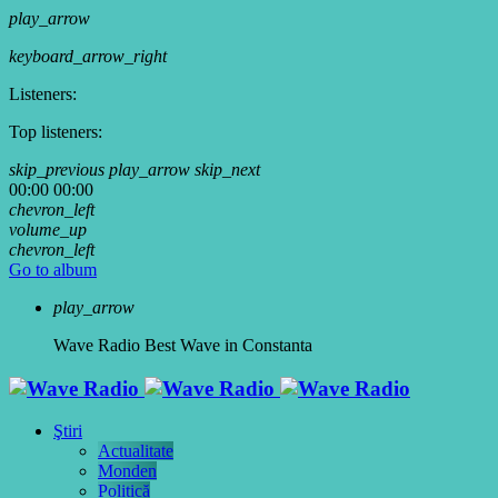
play_arrow
keyboard_arrow_right
Listeners:
Top listeners:
skip_previous
play_arrow
skip_next
00:00
00:00
chevron_left
volume_up
chevron_left
Go to album
play_arrow
Wave Radio
Best Wave in Constanta
Ştiri
Actualitate
Monden
Politică