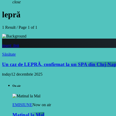
close
lepră
1 Result / Page 1 of 1
insert_link
Sănătate
Un caz de LEPRĂ, confirmat la un SPA din Cluj-Na
today
12 decembrie 2025
On air
EMISIUNE
Now on air
Matinal la Mal