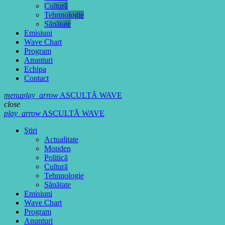
Cultură
Tehnnologie
Sănătate
Emisiuni
Wave Chart
Program
Anunturi
Echipa
Contact
menu
play_arrow
ASCULTĂ WAVE
close
play_arrow
ASCULTĂ WAVE
Ştiri
Actualitate
Monden
Politică
Cultură
Tehnnologie
Sănătate
Emisiuni
Wave Chart
Program
Anunturi