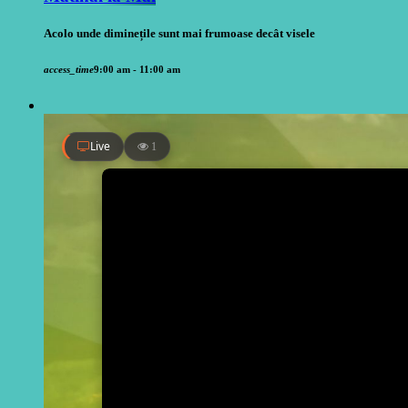
Acolo unde diminețile sunt mai frumoase decât visele
access_time
9:00 am - 11:00 am