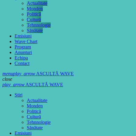
Actualitate
Monden
Politică
Cultură
Tehnnologie
Sănătate
Emisiuni
Wave Chart
Program
Anunturi
Echipa
Contact
menu
play_arrow
ASCULTĂ WAVE
close
play_arrow
ASCULTĂ WAVE
Ştiri
Actualitate
Monden
Politică
Cultură
Tehnnologie
Sănătate
Emisiuni