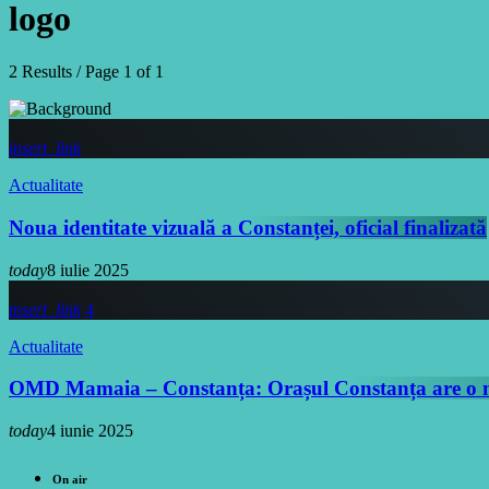
logo
2 Results / Page 1 of 1
insert_link
Actualitate
Noua identitate vizuală a Constanței, oficial finalizată
today
8 iulie 2025
insert_link
4
Actualitate
OMD Mamaia – Constanța: Orașul Constanța are o no
today
4 iunie 2025
On air