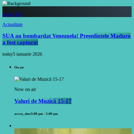
insert_link
Actualitate
SUA au bombardat Venezuela! Președintele Maduro
a fost capturat
today
5 ianuarie 2026
On air
Now on air
Valuri de Muzică 15-17
access_time
3:00 pm - 5:00 pm