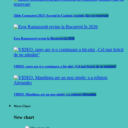
Zilele Constanței 2025! Accesul în Cazinou, gratuit, dar cu rezervare
Eros Ramazzotti revine la București în 2026
VIDEO. rareș are și o continuare a hit-ului „Cel mai fericit de pe pământ“
VIDEO. Mandinga are un nou single: s-a reîntors Alejandro
Wave Chart
New chart