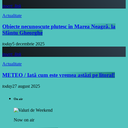
insert_link
Actualitate
Obiecte necunoscute plutesc în Marea Neagră, la
Sfântu Gheorghe
today
5 decembrie 2025
insert_link
Actualitate
METEO / Iată cum este vremea astăzi pe litoral!
today
27 august 2025
On air
Now on air