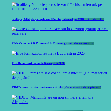
Școlile, grădinițele și creșele vor fi închise, miercuri, pe COD ROȘU de PLOI!
Zilele Constanței 2025! Accesul în Cazinou, gratuit, dar cu rezervare
Eros Ramazzotti revine la București în 2026
VIDEO. rareș are și o continuare a hit-ului „Cel mai fericit de pe pământ“