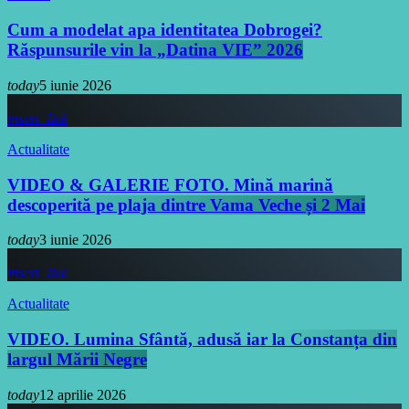
Cum a modelat apa identitatea Dobrogei?
Răspunsurile vin la „Datina VIE” 2026
today
5 iunie 2026
insert_link
Actualitate
VIDEO & GALERIE FOTO. Mină marină
descoperită pe plaja dintre Vama Veche și 2 Mai
today
3 iunie 2026
insert_link
Actualitate
VIDEO. Lumina Sfântă, adusă iar la Constanța din
largul Mării Negre
today
12 aprilie 2026