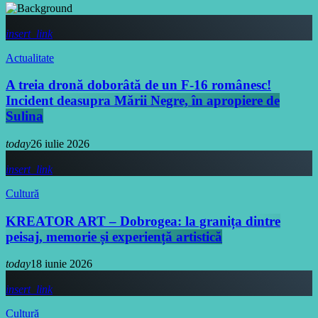
insert_link
Actualitate
A treia dronă doborâtă de un F-16 românesc!
Incident deasupra Mării Negre, în apropiere de
Sulina
today
26 iulie 2026
insert_link
Cultură
KREATOR ART – Dobrogea: la granița dintre
peisaj, memorie și experiență artistică
today
18 iunie 2026
insert_link
Cultură