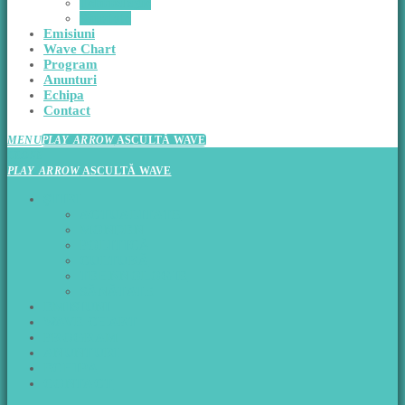
Tehnnologie
Sănătate
Emisiuni
Wave Chart
Program
Anunturi
Echipa
Contact
MENU
PLAY_ARROW
ASCULTĂ WAVE
CLOSE
PLAY_ARROW
ASCULTĂ WAVE
ŞTIRI
ACTUALITATE
MONDEN
POLITICĂ
CULTURĂ
TEHNNOLOGIE
SĂNĂTATE
EMISIUNI
WAVE CHART
PROGRAM
ANUNTURI
ECHIPA
CONTACT