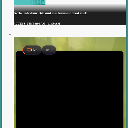
Matinal la Mal
Acolo unde diminețile sunt mai frumoase decât visele
ACCESS_TIME
9:00 AM - 11:00 AM