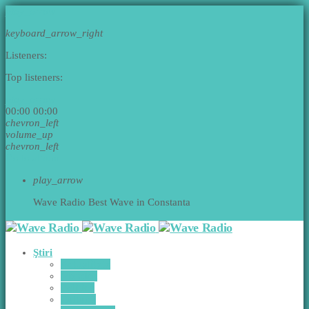
play_arrow
keyboard_arrow_right
Listeners:
Top listeners:
play_arrow
00:00
00:00
chevron_left
volume_up
chevron_left
Go to album
play_arrow
Wave Radio
Best Wave in Constanta
Ştiri
Actualitate
Monden
Politică
Cultură