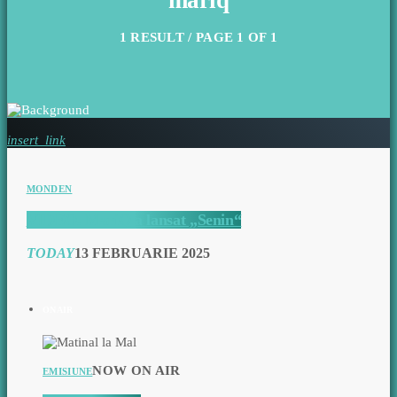
mariq
1 RESULT / PAGE 1 OF 1
insert_link
MONDEN
VIDEO. MariQ a lansat „Senin“
TODAY
13 FEBRUARIE 2025
ON AIR
NOW ON AIR
EMISIUNE