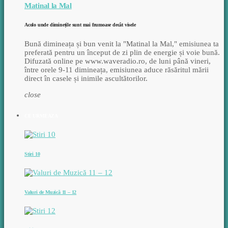
Matinal la Mal
Acolo unde diminețile sunt mai frumoase decât visele
Bună dimineața și bun venit la "Matinal la Mal," emisiunea ta
preferată pentru un început de zi plin de energie și voie bună.
Difuzată online pe www.waveradio.ro, de luni până vineri,
între orele 9-11 dimineața, emisiunea aduce răsăritul mării
direct în casele și inimile ascultătorilor.
close
CE URMEAZA
Stiri 10
Valuri de Muzică 11 – 12