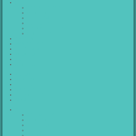
ŞTIRI
ACTUALITATE
MONDEN
POLITICĂ
CULTURĂ
TEHNNOLOGIE
SĂNĂTATE
EMISIUNI
WAVE CHART
PROGRAM
ANUNTURI
ECHIPA
CONTACT
ACTUALITATE
MONDEN
POLITICĂ
CULTURĂ
TEHNNOLOGIE
SĂNĂTATE
ŞTIRI
ACTUALITATE
MONDEN
POLITICĂ
CULTURĂ
TEHNNOLOGIE