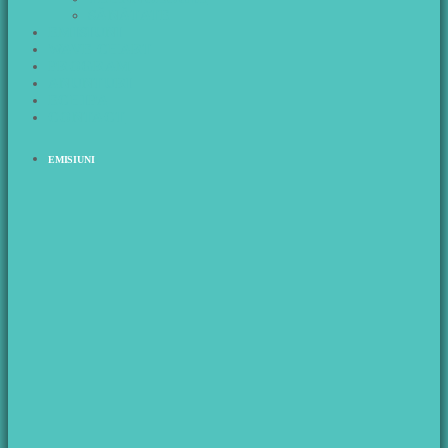
SĂNĂTATE
EMISIUNI
WAVE CHART
PROGRAM
ANUNTURI
ECHIPA
CONTACT
EMISIUNI