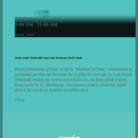
EMISIUNE
Matinal la Mal
9:00 AM - 11:00 AM
more_vert
Matinal la Mal
Acolo unde diminețile sunt mai frumoase decât visele
Bună dimineața și bun venit la "Matinal la Mal," emisiunea ta
preferată pentru un început de zi plin de energie și voie bună.
Difuzată online pe www.waveradio.ro, de luni până vineri,
între orele 9-11 dimineața, emisiunea aduce răsăritul mării
direct în casele și inimile ascultătorilor.
close