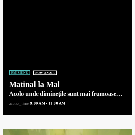
EMISIUNE
NOW ON AIR
Matinal la Mal
Acolo unde diminețile sunt mai frumoase
decât visele
9:00 AM - 11:00 AM
access_time