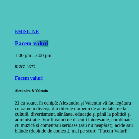
EMISIUNE
Facem valuri
1:00 pm - 3:00 pm
more_vert
Facem valuri
Alexandra & Valentin
Zi cu soare, în echipă: Alexandra și Valentin vă fac legătura
cu oameni diverși, din diferite domenii de activitate, de la
cultură, divertisment, sănătate, educație și până la politică și
administrație. Vor fi valuri de discuții interesante, combinate
cu muzică și comentarii serioase (sau nu neapărat), acide sau
blânde (depinde de context), mai pe scurt: "Facem Valuri!"