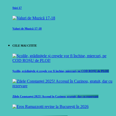
Stiri 17
Valuri de Muzică 17-18
CELE MAI CITITE
Școlile, grădinițele și creșele vor fi închise, miercuri, pe COD ROȘU de PLOI!
Zilele Constanței 2025! Accesul în Cazinou, gratuit, dar cu rezervare