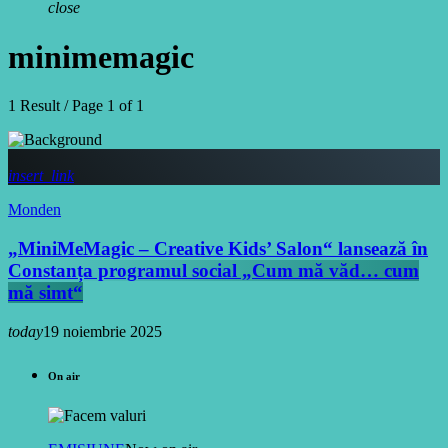
close
minimemagic
1 Result / Page 1 of 1
insert_link
Monden
„MiniMeMagic – Creative Kids’ Salon“ lansează în
Constanța programul social „Cum mă văd… cum
mă simt“
today
19 noiembrie 2025
On air