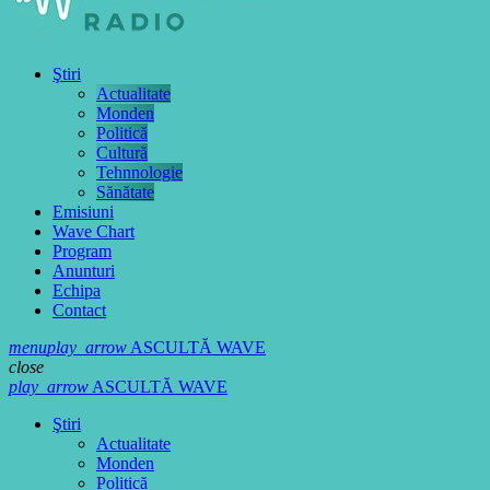
Ştiri
Actualitate
Monden
Politică
Cultură
Tehnnologie
Sănătate
Emisiuni
Wave Chart
Program
Anunturi
Echipa
Contact
menu
play_arrow
ASCULTĂ WAVE
close
play_arrow
ASCULTĂ WAVE
Ştiri
Actualitate
Monden
Politică