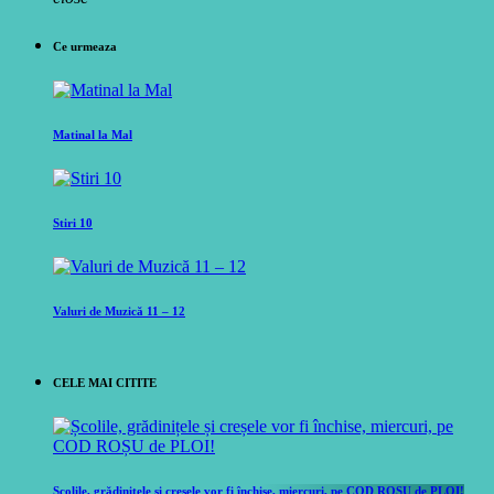
Ce urmeaza
Matinal la Mal
Stiri 10
Valuri de Muzică 11 – 12
CELE MAI CITITE
Școlile, grădinițele și creșele vor fi închise, miercuri, pe COD ROȘU de PLOI!