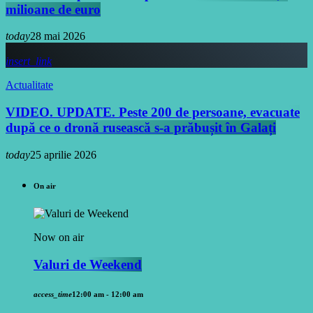
milioane de euro
today
28 mai 2026
insert_link
Actualitate
VIDEO. UPDATE. Peste 200 de persoane, evacuate
după ce o dronă rusească s-a prăbușit în Galați
today
25 aprilie 2026
On air
Now on air
Valuri de Weekend
access_time
12:00 am - 12:00 am