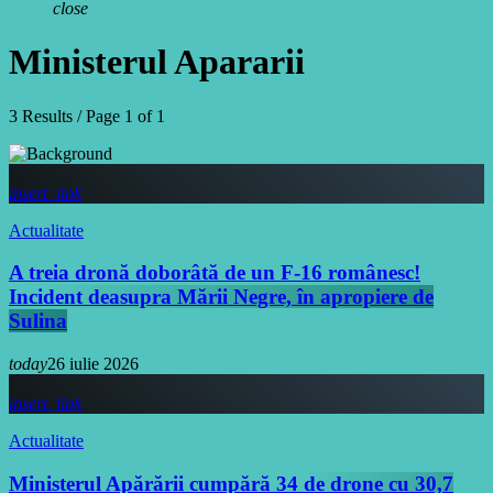
close
Ministerul Apararii
3 Results / Page 1 of 1
insert_link
Actualitate
A treia dronă doborâtă de un F-16 românesc!
Incident deasupra Mării Negre, în apropiere de
Sulina
today
26 iulie 2026
insert_link
Actualitate
Ministerul Apărării cumpără 34 de drone cu 30,7