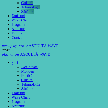
Cultură
Tehnnologie
Sănătate
Emisiuni
Wave Chart
Program
Anunturi
Echipa
Contact
menu
play_arrow
ASCULTĂ WAVE
close
play_arrow
ASCULTĂ WAVE
Ştiri
Actualitate
Monden
Politică
Cultură
Tehnnologie
Sănătate
Emisiuni
Wave Chart
Program
Anunturi