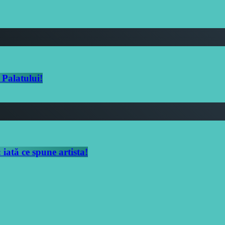
 Palatului!
iată ce spune artista!