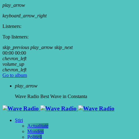
play_arrow
keyboard_arrow_right
Listeners:
Top listeners:
skip_previous
play_arrow
skip_next
00:00
00:00
chevron_left
volume_up
chevron_left
Go to album
play_arrow
Wave Radio
Best Wave in Constanta
Ştiri
Actualitate
Monden
Politică