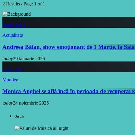
2 Results / Page 1 of 1
insert_link
2
Actualitate
Andreea Bălan, show emoționant de 1 Martie, la Sala
today
29 ianuarie 2026
insert_link
Monden
Monica Anghel se află încă în perioada de recuperare: 
today
24 noiembrie 2025
On air