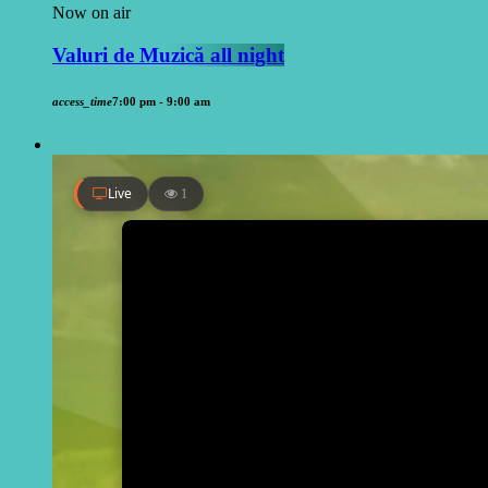
Now on air
Valuri de Muzică all night
access_time
7:00 pm - 9:00 am