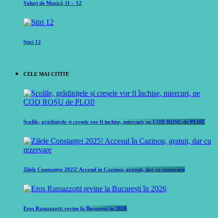
Valuri de Muzică 11 – 12
Stiri 12
CELE MAI CITITE
Școlile, grădinițele și creșele vor fi închise, miercuri, pe COD ROȘU de PLOI!
Zilele Constanței 2025! Accesul în Cazinou, gratuit, dar cu rezervare
Eros Ramazzotti revine la București în 2026