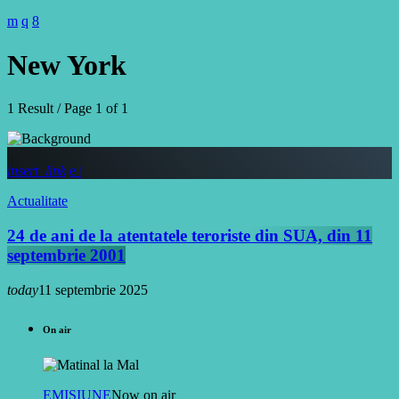
New York
1 Result / Page 1 of 1
insert_link
Actualitate
24 de ani de la atentatele teroriste din SUA, din 11
septembrie 2001
today
11 septembrie 2025
On air
EMISIUNE
Now on air