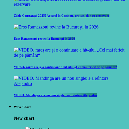
Zilele Constanței 2025! Accesul în Cazinou, gratuit, dar cu rezervare
Eros Ramazzotti revine la București în 2026
VIDEO. rareș are și o continuare a hit-ului „Cel mai fericit de pe pământ“
VIDEO. Mandinga are un nou single: s-a reîntors Alejandro
Wave Chart
New chart