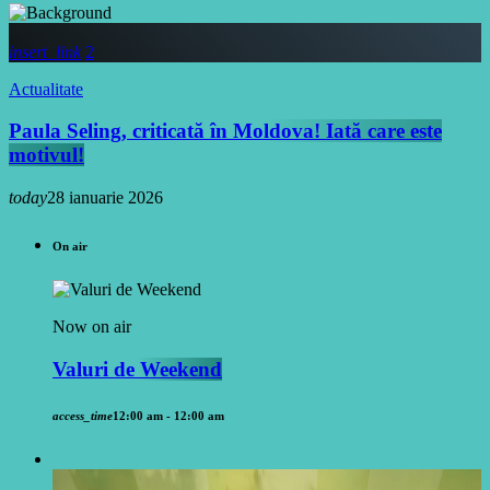
insert_link
2
Actualitate
Paula Seling, criticată în Moldova! Iată care este
motivul!
today
28 ianuarie 2026
On air
Now on air
Valuri de Weekend
access_time
12:00 am - 12:00 am