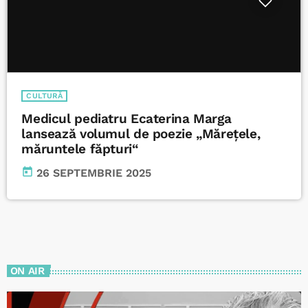
CULTURĂ
Medicul pediatru Ecaterina Marga
lansează volumul de poezie „Mărețele,
măruntele făpturi“
today
26 SEPTEMBRIE 2025
ON AIR