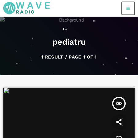
menu
pediatru
1 RESULT / PAGE 1 OF 1
insert_link