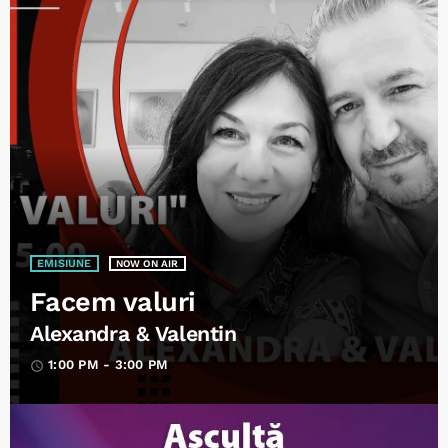
EMISIUNE
NOW ON AIR
Facem valuri
Alexandra & Valentin
1:00 PM - 3:00 PM
access_time