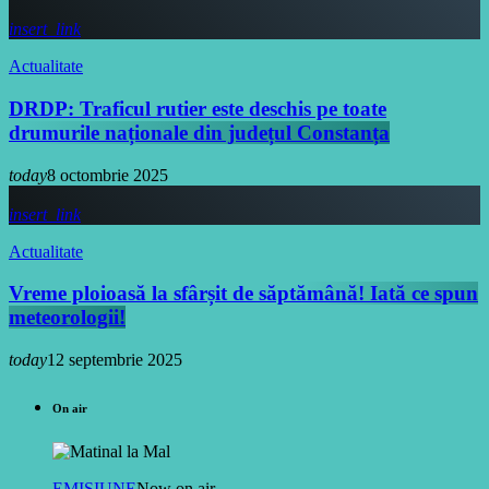
insert_link
Actualitate
DRDP: Traficul rutier este deschis pe toate
drumurile naționale din județul Constanța
today
8 octombrie 2025
insert_link
Actualitate
Vreme ploioasă la sfârșit de săptămână! Iată ce spun
meteorologii!
today
12 septembrie 2025
On air
EMISIUNE
Now on air