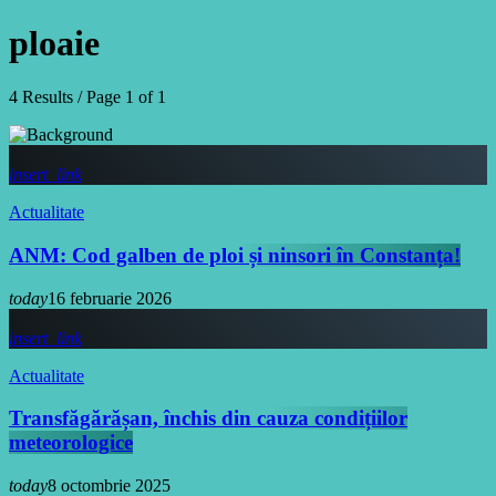
ploaie
4 Results / Page 1 of 1
insert_link
Actualitate
ANM: Cod galben de ploi și ninsori în Constanța!
today
16 februarie 2026
insert_link
Actualitate
Transfăgărășan, închis din cauza condițiilor
meteorologice
today
8 octombrie 2025