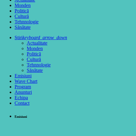
Monden
Politică
Cultură
Tehnnologie
Sănătate
Ştiri
keyboard_arrow_down
Actualitate
Monden
Politică
Cultură
Tehnnologie
Sănătate
Emisiuni
Wave Chart
Program
Anunturi
Echipa
Contact
Emisiuni