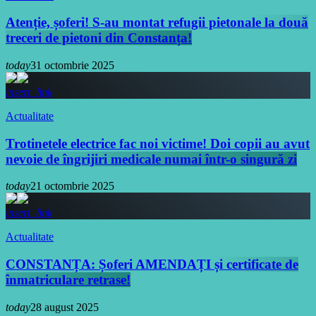
Atenție, șoferi! S-au montat refugii pietonale la două
treceri de pietoni din Constanța!
today
31 octombrie 2025
insert_link
Actualitate
Trotinetele electrice fac noi victime! Doi copii au avut
nevoie de îngrijiri medicale numai într-o singură zi
today
21 octombrie 2025
insert_link
Actualitate
CONSTANȚA: Șoferi AMENDAȚI și certificate de
înmatriculare retrase!
today
28 august 2025