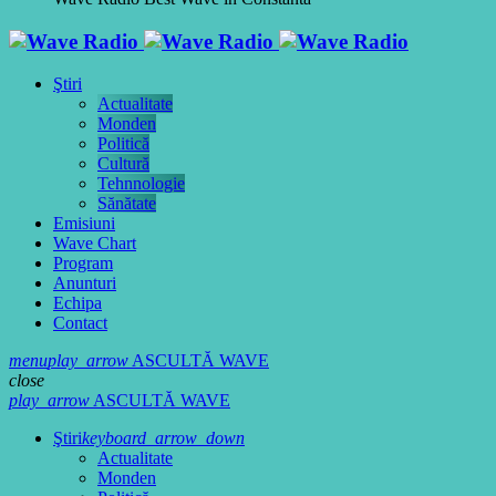
Ştiri
Actualitate
Monden
Politică
Cultură
Tehnnologie
Sănătate
Emisiuni
Wave Chart
Program
Anunturi
Echipa
Contact
menu
play_arrow
ASCULTĂ WAVE
close
play_arrow
ASCULTĂ WAVE
Ştiri
keyboard_arrow_down
Actualitate
Monden