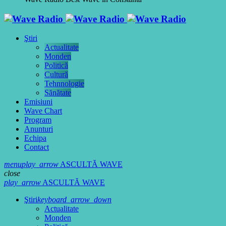
Ştiri
Actualitate
Monden
Politică
Cultură
Tehnnologie
Sănătate
Emisiuni
Wave Chart
Program
Anunturi
Echipa
Contact
menu
play_arrow
ASCULTĂ WAVE
close
play_arrow
ASCULTĂ WAVE
Ştiri
keyboard_arrow_down
Actualitate
Monden