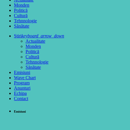
Monden
Politică
Cultură
Tehnnologie
Sănătate
Ştiri
keyboard_arrow_down
Actualitate
Monden
Politică
Cultură
Tehnnologie
Sănătate
Emisiuni
Wave Chart
Program
Anunturi
Echipa
Contact
Emisiuni