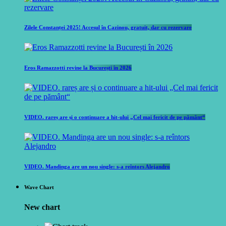
Zilele Constanței 2025! Accesul în Cazinou, gratuit, dar cu rezervare
Eros Ramazzotti revine la București în 2026
VIDEO. rareș are și o continuare a hit-ului „Cel mai fericit de pe pământ“
VIDEO. Mandinga are un nou single: s-a reîntors Alejandro
Wave Chart
New chart