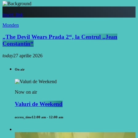
insert_link
Monden
„The Devil Wears Prada 2“, la Centrul „Jean
Constantin“
today
27 aprilie 2026
On air
Now on air
Valuri de Weekend
access_time
12:00 am - 12:00 am