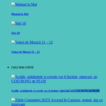
Matinal la Mal
Stiri 10
Valuri de Muzică 11 – 12
CELE MAI CITITE
Școlile, grădinițele și creșele vor fi închise, miercuri, pe COD ROȘU de PLOI!