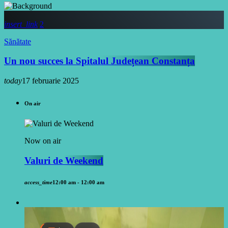
insert_link
2
Sănătate
Un nou succes la Spitalul Județean Constanța
today
17 februarie 2025
On air
Now on air
Valuri de Weekend
access_time
12:00 am - 12:00 am