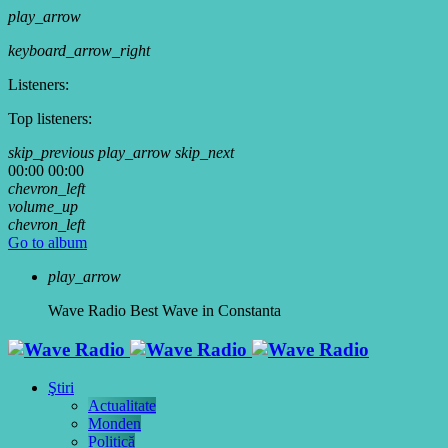
play_arrow
keyboard_arrow_right
Listeners:
Top listeners:
skip_previous
play_arrow
skip_next
00:00
00:00
chevron_left
volume_up
chevron_left
Go to album
play_arrow
Wave Radio
Best Wave in Constanta
Ştiri
Actualitate
Monden
Politică