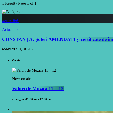
1 Result / Page 1 of 1
insert_link
Actualitate
CONSTANȚA: Șoferi AMENDAȚI și certificate de înma
today
28 august 2025
On air
Now on air
Valuri de Muzică 11 – 12
access_time
11:00 am - 12:00 pm