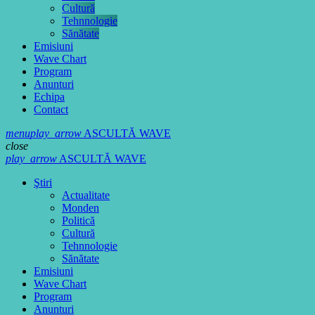
Cultură
Tehnnologie
Sănătate
Emisiuni
Wave Chart
Program
Anunturi
Echipa
Contact
menu
play_arrow
ASCULTĂ WAVE
close
play_arrow
ASCULTĂ WAVE
Ştiri
Actualitate
Monden
Politică
Cultură
Tehnnologie
Sănătate
Emisiuni
Wave Chart
Program
Anunturi