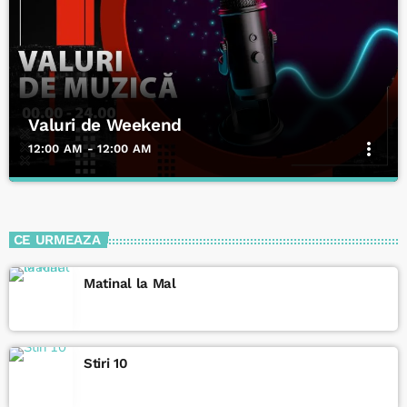
Valuri de Weekend
more_vert
12:00 AM - 12:00 AM
Valuri de Weekend
close
Selecție variată de muzică europeană, românească și
CE URMEAZA
internațională, inclusiv artiști locali, playlisturi speciale pentru
diferite momente ale zilei
Matinal la Mal
Stiri 10