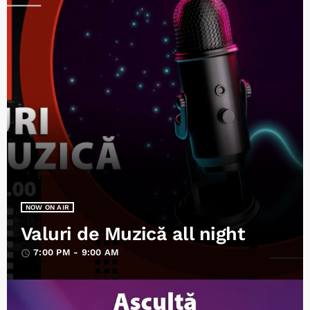
NOW ON AIR
Valuri de Muzică all night
7:00 PM - 9:00 AM
access_time