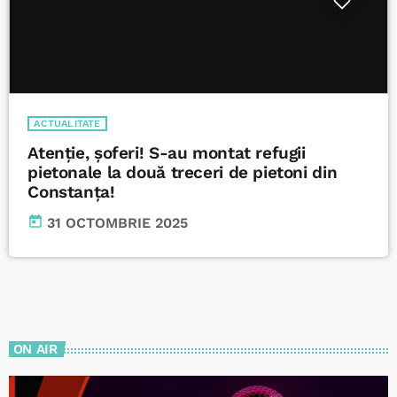
ACTUALITATE
Atenție, șoferi! S-au montat refugii
pietonale la două treceri de pietoni din
Constanța!
today
31 OCTOMBRIE 2025
ON AIR