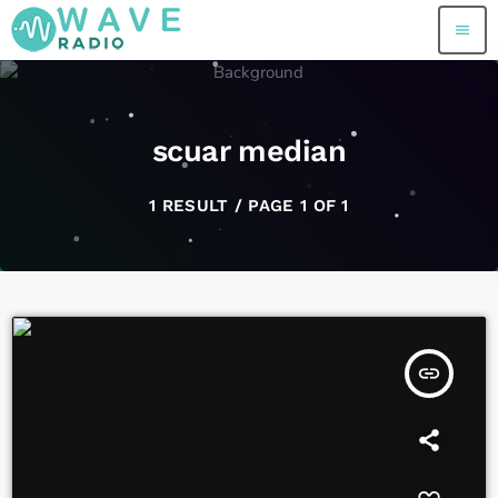
menu
scuar median
1 RESULT / PAGE 1 OF 1
insert_link